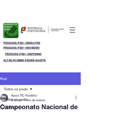
Agrupamento de Escolas de Pardilhó
Jornal da Escola
PESSOAS-FSE+-00034700
PESSOAS-FSE+-00418300
PESSOAS-FSE+-02079000
ALT20-01-08B9-FEDER-049179
Post
Todos os posts
Apoio TIC Pardilhó
Todos os posts
3 de jun.
1 min de leitura
Campeonato Nacional de
Notícias