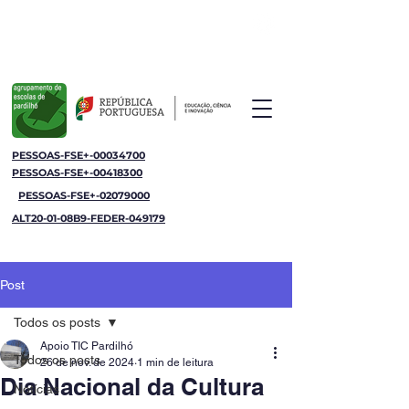
Agrupamento de Escolas de Pardilhó
Jornal da Escola
PESSOAS-FSE+-00034700
PESSOAS-FSE+-00418300
PESSOAS-FSE+-02079000
ALT20-01-08B9-FEDER-049179
Post
Todos os posts
Apoio TIC Pardilhó
Todos os posts
26 de nov. de 2024
1 min de leitura
Dia Nacional da Cultura
Notícias