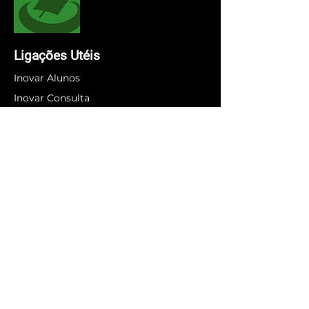
Ligações Utéis
Inovar Alunos
Inovar Consulta
SIGA
Office 365
IAVE
Informações Legais
Política de Privacidade
Política de Cookies
Livro de Reclamações
Regime Geral de Prevenção da
Corrupção