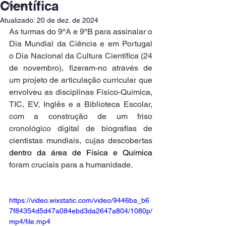
Científica
Avisos
Atualizado:
20 de dez. de 2024
As turmas do 9ºA e 9ºB para assinalar o 
Dia Mundial da Ciência e em Portugal 
o
Dia Nacional da Cultura Científica (24 
de novembro), fizeram-no através de 
um projeto de articulação curricular
que 
envolveu as disciplinas Físico-Química, 
TIC, EV, Inglês e a Biblioteca Escolar, 
com a construção de um friso 
cronológico digital de biografias de 
cientistas mundiais, cujas descobertas 
dentro da área de Física e Química 
foram cruciais para a humanidade.
https://video.wixstatic.com/video/9446ba_b6
7f84354d5d47a084ebd3da2647a804/1080p/
mp4/file.mp4