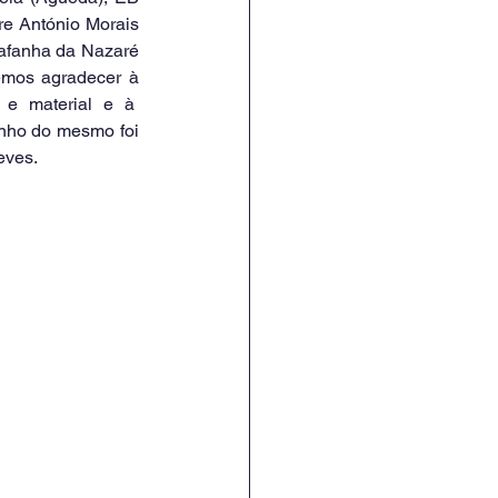
e António Morais 
afanha da Nazaré 
e a nossa.Mais importante que a classificação foi o convívio entre os atletas.Queremos agradecer à 
 pela cedência da Piscina Municipal, transporte e material e à  
enho do mesmo foi 
eves.