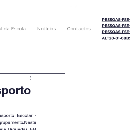
Jornal da Escola
PESSOAS-FSE
PESSOAS-FSE
l da Escola
Notícias
Contactos
PESSOAS-FSE
ALT20-01-08B
sporto
porto Escolar - 
rupamento.Neste 
ela (Águeda), EB 