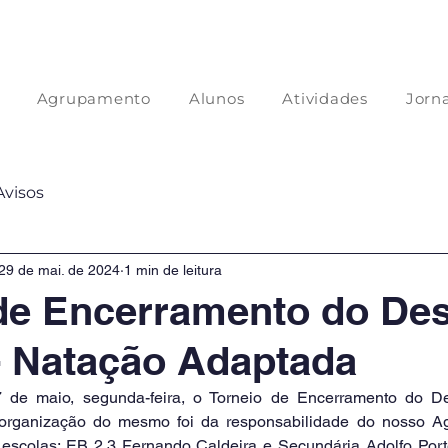
Agrupamento
Alunos
Atividades
Jorna
Avisos
29 de mai. de 2024
1 min de leitura
de Encerramento do De
- Natação Adaptada
 de maio, segunda-feira, o Torneio de Encerramento do Des
organização do mesmo foi da responsabilidade do nosso Ag
 escolas: EB 2,3 Fernando Caldeira e Secundária Adolfo Port