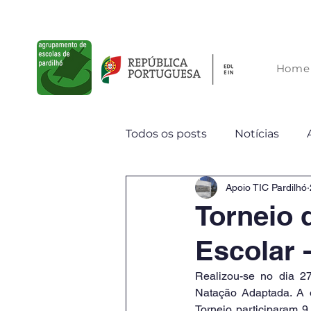
Agrupamento de Escolas de Pardilhó
Home
Todos os posts
Notícias
Apoio TIC Pardilhó
Torneio 
Escolar 
Realizou-se no dia 27
Natação Adaptada. A 
Torneio participaram 9