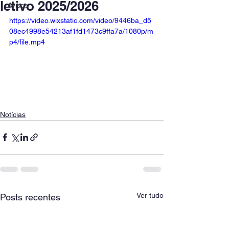
letivo 2025/2026
Avisos
https://video.wixstatic.com/video/9446ba_d5
08ec4998e54213af1fd1473c9ffa7a/1080p/m
p4/file.mp4
Notícias
Ver tudo
Posts recentes