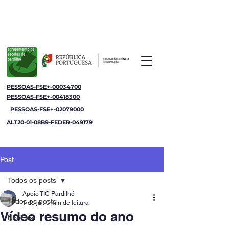
Agrupamento de Escolas de Pardilhó
Jornal da Escola
PESSOAS-FSE+-00034700
PESSOAS-FSE+-00418300
PESSOAS-FSE+-02079000
ALT20-01-08B9-FEDER-049179
Post
Todos os posts
Apoio TIC Pardilhó
Todos os posts
1 de jul.
0 min de leitura
Vídeo resumo do ano
Notícias