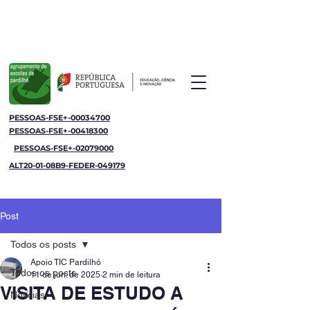
Agrupamento de Escolas de Pardilhó
Jornal da Escola
PESSOAS-FSE+-00034700
PESSOAS-FSE+-00418300
PESSOAS-FSE+-02079000
ALT20-01-08B9-FEDER-049179
Post
Todos os posts
Apoio TIC Pardilhó
Todos os posts
11 de jun. de 2025
2 min de leitura
VISITA DE ESTUDO A
Notícias