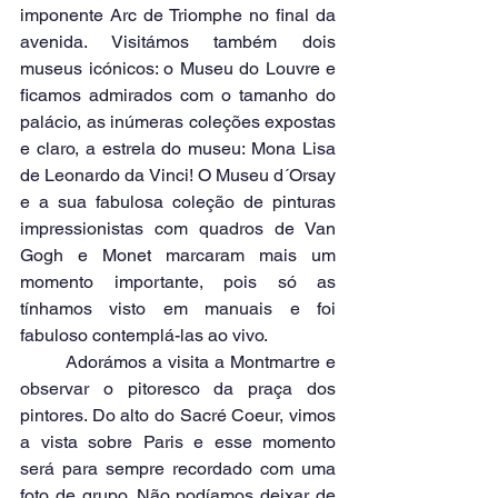
imponente Arc de Triomphe no final da 
avenida. Visitámos também dois 
museus icónicos: o Museu do Louvre e 
ficamos admirados com o tamanho do 
palácio, as inúmeras coleções expostas 
e claro, a estrela do museu: Mona Lisa 
de Leonardo da Vinci! O Museu d´Orsay 
e a sua fabulosa coleção de pinturas 
impressionistas com quadros de Van 
Gogh e Monet marcaram mais um 
momento importante, pois só as 
tínhamos visto em manuais e foi 
fabuloso contemplá-las ao vivo.
	Adorámos a visita a Montmartre e 
observar o pitoresco da praça dos 
pintores. Do alto do Sacré Coeur, vimos 
a vista sobre Paris e esse momento 
será para sempre recordado com uma 
foto de grupo. Não podíamos deixar de 